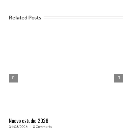
Related Posts
Nuevo estudio 2026
L
04/03/2026
|
0 Comments
1